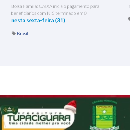
Bolsa Família: CAIXA inicia o pagamento para
I
beneficiários com NIS terminado em 0
nesta sexta-feira (31)
Brasil