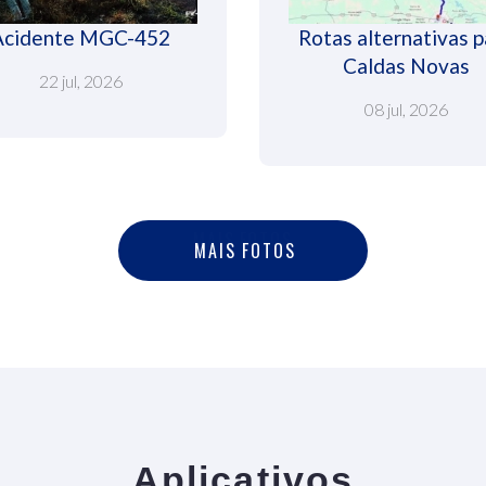
Acidente MGC-452
Rotas alternativas p
Caldas Novas
22 jul, 2026
08 jul, 2026
M
A
I
S
F
O
T
O
S
MAIS FOTOS
Aplicativos