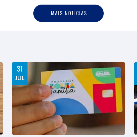
M
A
I
S
N
O
T
Í
C
I
A
S
MAIS NOTÍCIAS
31
JUL