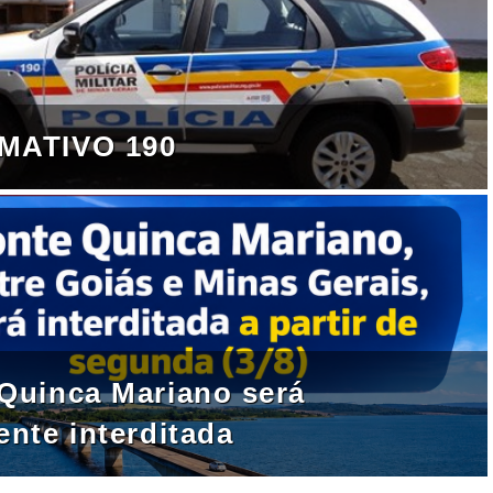
MATIVO 190
 2026 começa com tradicional 
Quinca Mariano será
 de agosto
ente interditada