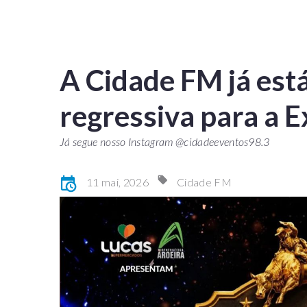
A Cidade FM já est
regressiva para a 
Já segue nosso Instagram @cidadeeventos98.3
11 mai, 2026
Cidade FM