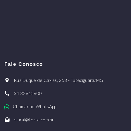
Fale Conosco
Rua Duque de Caxias, 258 - Tupaciguara/MG
34 32815800
Chamar no WhatsApp
rrural@terra.com.br