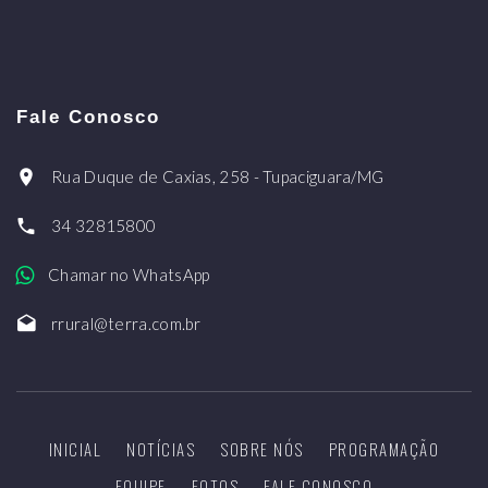
Fale Conosco
Rua Duque de Caxias, 258 - Tupaciguara/MG
34 32815800
Chamar no WhatsApp
rrural@terra.com.br
INICIAL
NOTÍCIAS
SOBRE NÓS
PROGRAMAÇÃO
EQUIPE
FOTOS
FALE CONOSCO