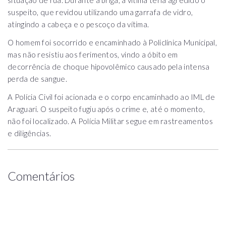
situação de rua. Durante a briga, a vítima teria agredido o
suspeito, que revidou utilizando uma garrafa de vidro,
atingindo a cabeça e o pescoço da vítima.
O homem foi socorrido e encaminhado à Policlínica Municipal,
mas não resistiu aos ferimentos, vindo a óbito em
decorrência de choque hipovolêmico causado pela intensa
perda de sangue.
A Polícia Civil foi acionada e o corpo encaminhado ao IML de
Araguari. O suspeito fugiu após o crime e, até o momento,
não foi localizado. A Polícia Militar segue em rastreamentos
e diligências.
Comentários